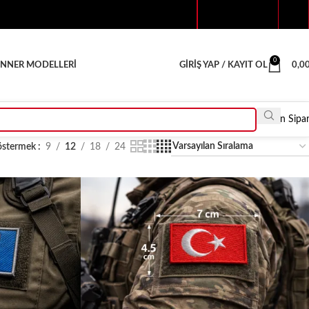
Telif Hakkı Bildirimi
iletişim
0
NNER MODELLERI
GIRIŞ YAP / KAYIT OL
0,0
Toptan Sipar
östermek
9
12
18
24