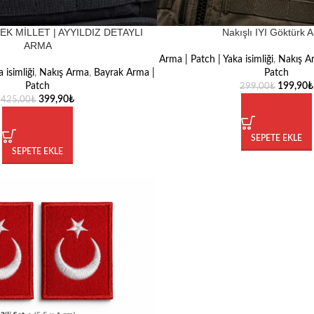
TEK MİLLET | AYYILDIZ DETAYLI
Nakışlı IYI Göktürk 
ARMA
Arma | Patch | Yaka isimliği
,
Nakış A
 isimliği
,
Nakış Arma
,
Bayrak Arma |
Patch
Patch
199,90
₺
299,00
₺
399,90
₺
425,00
₺
SEPETE EKLE
SEPETE EKLE