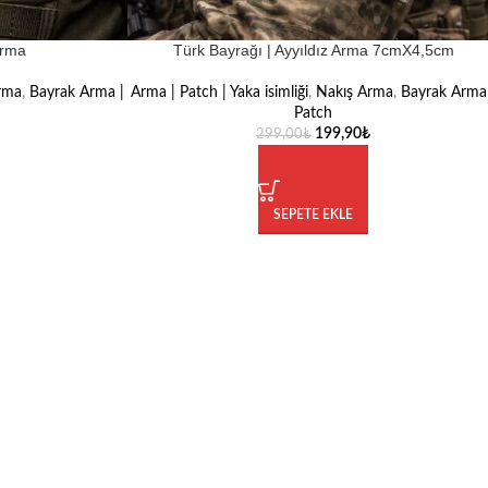
Arma
Türk Bayrağı | Ayyıldız Arma 7cmX4,5cm
rma
,
Bayrak Arma |
Arma | Patch | Yaka isimliği
,
Nakış Arma
,
Bayrak Arma
Patch
199,90
₺
299,00
₺
SEPETE EKLE