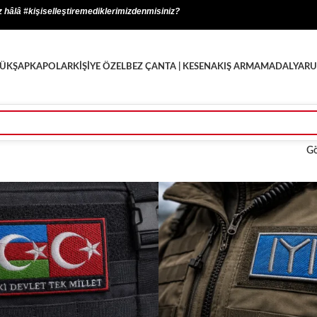
z hâlâ #kişiselleştiremediklerimizdenmisiniz?
ÜK
ŞAPKA
POLAR
KİŞİYE ÖZEL
BEZ ÇANTA | KESE
NAKIŞ ARMA
MADALYA
RU
G