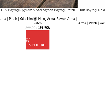
Türk Bayrağı Ayyıldız & Azerbaycan Bayrağı Patch
Türk Bayrağı Nakış
rma | Patch | Yaka isimliği
,
Nakış Arma
,
Bayrak Arma |
Patch
Arma | Patch | Yaka
199,90
₺
299,00
₺
SEPETE EKLE