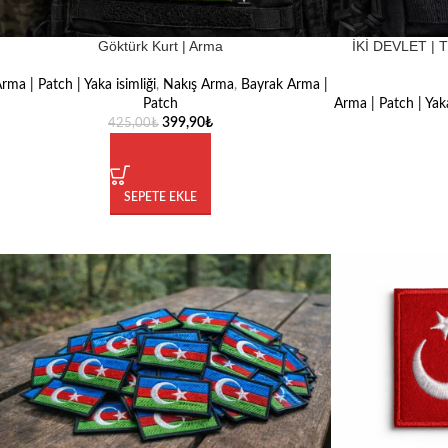
Göktürk Kurt | Arma
İKİ DEVLET | 
rma | Patch | Yaka isimliği
,
Nakış Arma
,
Bayrak Arma |
Patch
Arma | Patch | Yaka
399,90
₺
425,00
₺
SEPETE EKLE