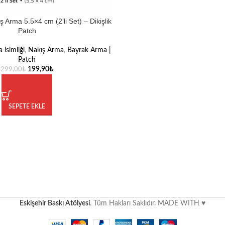
 Arma 5.5×4 cm (2’li Set) – Dikişlik
Patch
 isimliği
,
Nakış Arma
,
Bayrak Arma |
Patch
199,90
₺
299,00
₺
SEPETE EKLE
Eskişehir Baskı Atölyesi
. Tüm Hakları Saklıdır. MADE WITH ♥