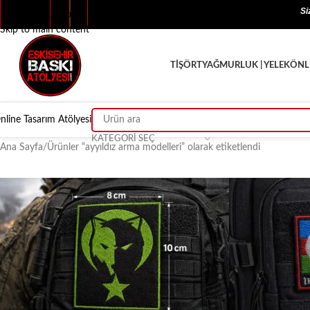
Si
Skip to navigation
Hakkımızda
Blog
SSS
Skip to main content
TİŞÖRT
YAĞMURLUK | YELEK
ÖNL
nline Tasarım Atölyesi
KATEGORI SEÇ
Ana Sayfa
Ürünler “ayyıldız arma modelleri” olarak etiketlendi